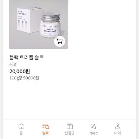
블랙 트러플 솔트
40g
20,000원
100g당 50,000원
홈
탐색
선물관
마이
기획전