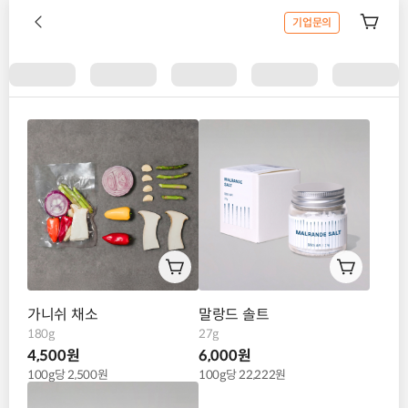
기업문의
가니쉬 채소
말랑드 솔트
180g
27g
4,500원
6,000원
100g당 2,500원
100g당 22,222원