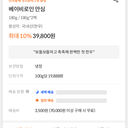
산소형제 굿즈&마그넷 증정
베이비로인 안심
180g / 180g*2팩
원산지 : 국내산(한우)
최대 10%
39,800원
"보들보들하고 촉촉해 완벽한 첫 한우"
보관방법
냉장
단위가격
100g당 19,888원
배송 유형
새벽 배송
일반 배송
배송비
3,500원 (70,000원 이상 구매 시 무료)