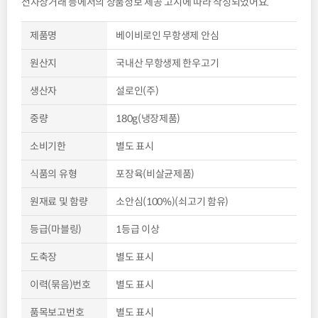
전자상거래 등에서의 상품정보 제공 고시에 따라 작성되었어요.
제품명
베이비로인 무항생제 안심
원산지
국내산 무항생제 한우고기
생산자
설로인(주)
중량
180g(냉장제품)
소비기한
별도 표시
식품의 유형
포장육(비살균제품)
원재료 및 함량
소안심(100%)(쇠고기 함유)
등급(마블링)
1등급 이상
도축장
별도 표시
이력(묶음)번호
별도 표시
품목보고번호
별도 표시