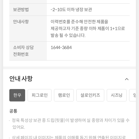
보관방법
-2~10도 이하 냉장 보관
안내사항
이력번호를 준수해 안전한 제품을
제공하고자 기준 중량 이하 제품이 1+1으로
발송 될 수 있습니다.
소비자 상담
1644-3684
전화번호
안내 사항
한우
피그로인
램로인
설로인키즈
시즈닝
양
공통
정육 특성상 보관 중 드립(핏물)이 발생하여 실 중량과 차이가 있을 수
있어요.
상세 페이지 내 이미지는 제품의 이해를 돕기 위해 연출된 이미지로