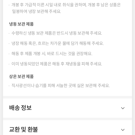
전화번호
개봉 후 가급적 이른 시일 내로 취식을 권하며, 개봉 후 남은 상품은
밀봉하여 냉장 보관해 주세요.
냉동 보관 제품
제품명
설로인 야끼니꾸 소스
수령하신 냉동 보관 제품은 반드시 냉동 보관해 주세요.
식품의 유형
소스(살균제품)/가열하여 섭취하는
냉장 해동 혹은, 흐르는 차가운 물에 담가 해동해 주세요.
냉동식품
해동 후 제품 개봉 시, 바로 드시는 것을 권장해요.
생산자 및 소재지
태원식품산업주식회사/경기도 안산시
단원구 능안로 78(신길동)
이미 냉동되었던 제품은 해동 후 재냉동을 피해 주세요.
소비기한
별도 표시
상온 보관 제품
중량
100g(냉동제품)
직사광선이나 습기를 피해 서늘한 곳에 실온 보관해 주세요.
원재료 및 함량
정제수, 백설탕, 소스Ⅰ[기타과당, 포도당,
레몬식초{레몬농축과즙(레몬:이스라엘산)},
배송 정보
정제소금(국산), 주정], 혼합간장
[산분해간장{활성글루텐(중국산)},
양조간장{탈지대두(인도산)}, 천일염, 물엿,
교환 및 환불
혼합제제(D-소비톨액, 말티톨시럽)],