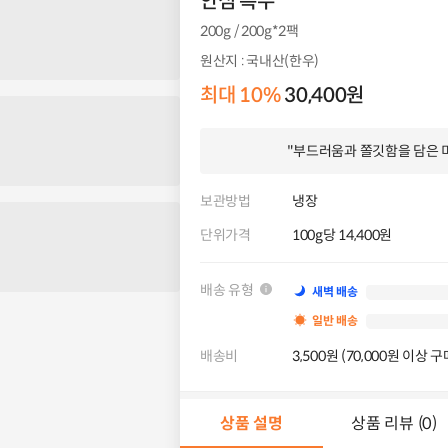
안심 특수
200g / 200g*2팩
원산지 : 국내산(한우)
최대 10%
30,400원
"부드러움과 쫄깃함을 담은 
보관방법
냉장
단위가격
100g당 14,400원
배송 유형
새벽 배송
일반 배송
배송비
3,500원 (70,000원 이상 
상품 설명
상품 리뷰 (0)