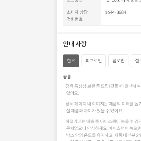
소비자 상담
1644-3684
전화번호
안내 사항
한우
피그로인
램로인
설
공통
정육 특성상 보관 중 드립(핏물)이 발생하여
있어요.
상세 페이지 내 이미지는 제품의 이해를 돕
실 제품과 차이가 있을 수 있어요.
하절기에는 배송 중 아이스팩이 녹을 수 있지
문제없으니 안심하세요. 아이스팩이 녹으면
박스 안의 온도를 유지하고, 제품 대부분 