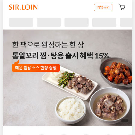
설로인 — 프리미엄 한우의 기준
기업문의
설로인 — 고기의 기준이 되다
설로인은 2017년 설립된 프리미엄 한우 B2C 브랜드입니다. 데이터 
주요 카테고리
한우 등심·채끝·안심 — 부위별 마블링과 추천 조리법
드라이에이징·웻에이징 숙성육
명절 한우 선물세트 및 기업 답례
설로인 매거진 — 한우 부위·숙성·조리법 가이드