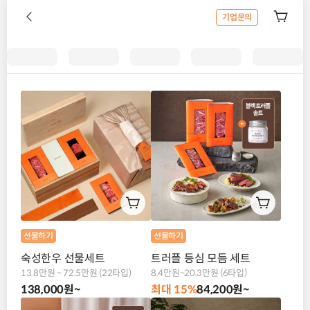
기업문의
선물하기
선물하기
숙성한우 선물세트
트러플 등심 모듬 세트
13.8만원 ~ 72.5만원 (22타입)
8.4만원~20.3만원 (6타입)
138,000원~
최대 15%
84,200원~