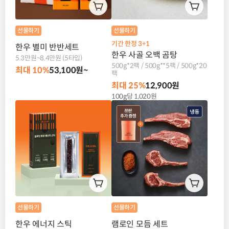
선물하기
선물하기
기간 한정 3+1
한우 별미 반반세트
한우 사골 오백 곰탕 
5.3만원~8.4만원 (5타입)
500g*2팩 / 500g**5팩 / 500g*20
최대 10%
53,100원~
팩
최대 25%
12,900원
100g당 1,020원
선물하기
선물하기
한우 에너지 스틱
램로인 모듬 세트