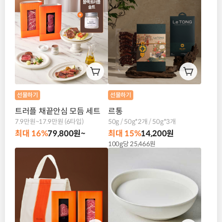
선물하기
선물하기
트러플 채끝안심 모듬 세트
르통
7.9만원~17.9만원 (6타입)
50g / 50g*2개 / 50g*3개
최대 16%
79,800원~
최대 15%
14,200원
100g당 25,466원