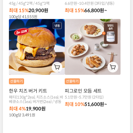
45g / 45g*2팩 / 45g*3팩
6.6만원~10.4만원 (3타입/냉동)
최대 15%
20,900원
최대 15%
66,800원~
100g당 41,555원
선물하기
선물하기
한우 치즈 버거 키트
피그로인 모듬 세트
패티(130g*2ea), 치즈소스(1ea), 바
5.1만원~5.7만원 (2타입)
베큐소스(1ea), 버거번(2ea) / 냉동
최대 10%
51,600원~
최대 4%
19,900원
100g당 3,491원